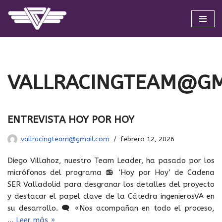
Saltar
al
contenido
VALLRACINGTEAM@GM
ENTREVISTA HOY POR HOY
vallracingteam@gmail.com
febrero 12, 2026
Diego Villahoz, nuestro Team Leader, ha pasado por los
micrófonos del programa 📻 ‘Hoy por Hoy’ de Cadena
SER Valladolid para desgranar los detalles del proyecto
y destacar el papel clave de la Cátedra ingenierosVA en
su desarrollo. 🗨️ «Nos acompañan en todo el proceso,
…
Leer más »