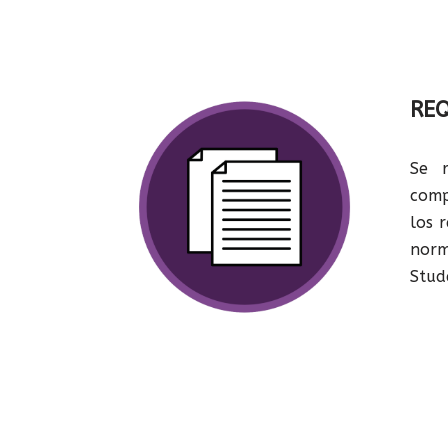
REQ
Se r
com
los 
nor
Stud