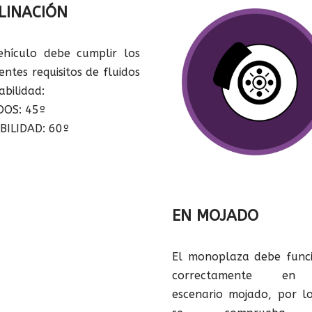
LINACIÓN
ehículo debe cumplir los
entes requisitos de fluidos
abilidad:
DOS: 45º
BILIDAD: 60º
EN MOJADO
El monoplaza debe func
correctamente e
escenario mojado, por l