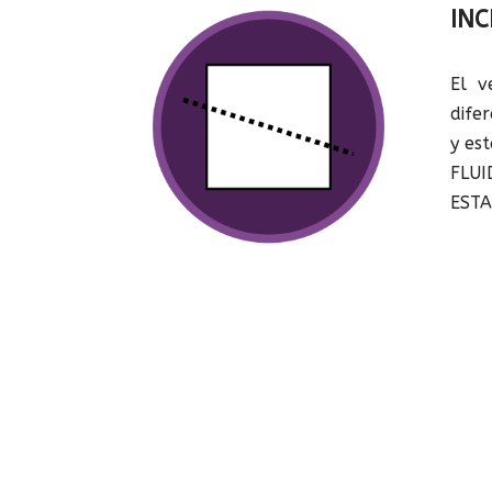
INC
El v
difer
y est
FLUI
ESTA