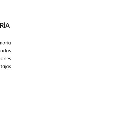
RÍA
oria
cadas
ones
tajas