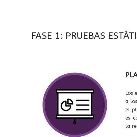
FASE 1: PRUEBAS ESTÁT
PLA
Los 
a lo
el p
es c
la r